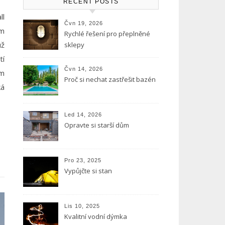
RECENT POSTS
ll
Čvn 19, 2026
ým
Rychlé řešení pro přeplněné
už
sklepy
tí
Čvn 14, 2026
ém
Proč si nechat zastřešit bazén
ká
Led 14, 2026
Opravte si starší dům
Pro 23, 2025
Vypůjčte si stan
Lis 10, 2025
Kvalitní vodní dýmka