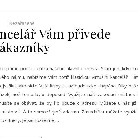
Nezařazené
ancelář Vám přivede
ákazníky
A to přímo poblíž centra našeho hlavního města. Stačí jen, když n
ého nájmu, nabízíme Vám totiž klasickou virtuální kancelář. Ta
jstříku jako sídlo Vaší firmy a tak bude také chápána. Díky naš
zek, než tomu bylo doposud. Využijte naši zasedací místnost
emusíte se obávat, že by šlo pouze o adresu. Můžete u nás již
ací místnost. A to samozřejmě zdarma. Zasedačku můžete využít
mi partnery. Je samozřejmé,…