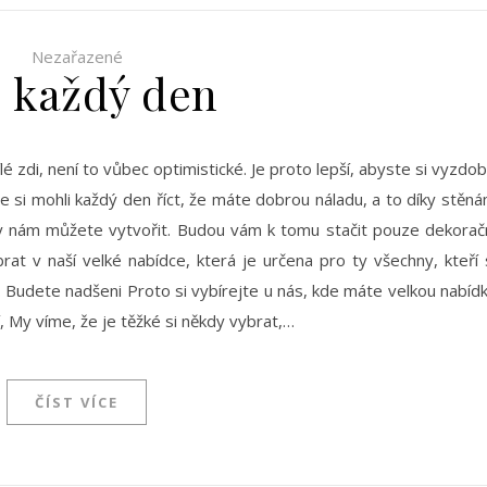
Nezařazené
o každý den
lé zdi, není to vůbec optimistické. Je proto lepší, abyste si vyzdobi
e si mohli každý den říct, že máte dobrou náladu, a to díky stěn
y nám můžete vytvořit. Budou vám k tomu stačit pouze dekorač
rat v naší velké nabídce, která je určena pro ty všechny, kteří 
 Budete nadšeni Proto si vybírejte u nás, kde máte velkou nabíd
í, My víme, že je těžké si někdy vybrat,…
ČÍST VÍCE