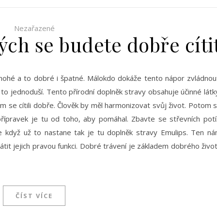
Nezařazené
ých se budete dobře cíti
 mnohé a to dobré i špatné. Málokdo dokáže tento nápor zvládnou
to jednoduší. Tento přírodní doplněk stravy obsahuje účinné látk
 se cítili dobře. Člověk by měl harmonizovat svůj život. Potom 
přípravek je tu od toho, aby pomáhal. Zbavte se střevních potí
le když už to nastane tak je tu doplněk stravy Emulips. Ten n
átit jejich pravou funkci. Dobré trávení je základem dobrého živo
ČÍST VÍCE