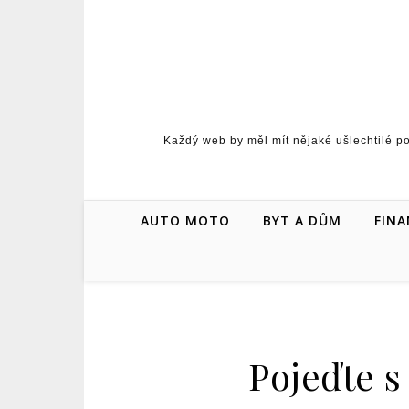
Skip to content
Každý web by měl mít nějaké ušlechtilé p
AUTO MOTO
BYT A DŮM
FINA
Pojeďte 