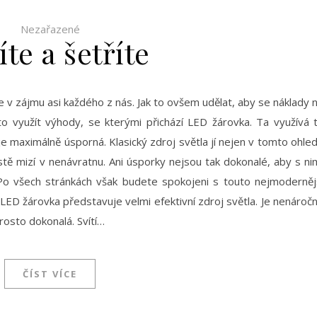
Nezařazené
íte a šetříte
e v zájmu asi každého z nás. Jak to ovšem udělat, aby se náklady 
 to využít výhody, se kterými přichází LED žárovka. Ta využívá 
 je maximálně úsporná. Klasický zdroj světla jí nejen v tomto ohle
stě mizí v nenávratnu. Ani úsporky nejsou tak dokonalé, aby s ni
 Po všech stránkách však budete spokojeni s touto nejmoderněj
 LED žárovka představuje velmi efektivní zdroj světla. Je nenároč
prosto dokonalá. Svítí…
ČÍST VÍCE