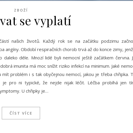
ZBOŽÍ
vat se vyplatí
částí našich životů. Každý rok se na začátku podzimu začn
ba angíny. Období respiračních chorob trvá až do konce zimy, jen
o daleko déle. Mnozí lidé byli nemocní ještě začátkem června. 
dobrá imunita má moc snížit riziko infekcí na minimum. Jaké nemo
u mít problém i s tak obyčejnou nemocí, jakou je třeba chřipka. 
je pro ni typické, že nejde nijak léčit. Léčba probíhá jen t
 symptomy. U chřipky je…
ČÍST VÍCE