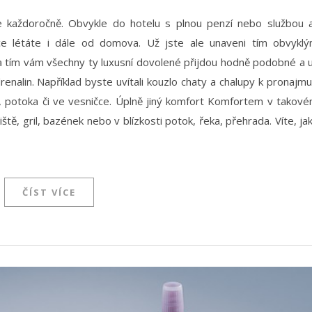
 každoročně. Obvykle do hotelu s plnou penzí nebo službou a
ce létáte i dále od domova. Už jste ale unaveni tím obvykl
a tím vám všechny ty luxusní dovolené přijdou hodně podobné a 
enalin. Například byste uvítali kouzlo chaty a chalupy k pronajmu
, potoka či ve vesničce. Úplně jiný komfort Komfortem v takov
tě, gril, bazének nebo v blízkosti potok, řeka, přehrada. Víte, ja
ČÍST VÍCE