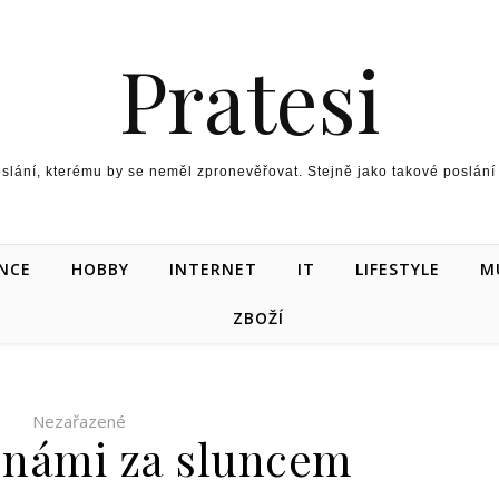
Pratesi
oslání, kterému by se neměl zpronevěřovat. Stejně jako takové poslá
NCE
HOBBY
INTERNET
IT
LIFESTYLE
M
ZBOŽÍ
Nezařazené
s námi za sluncem