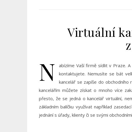
Virtuální k
z
N
abízíme Vaší firmě sídlit v Praze. 
kontaktujete. Nemusíte se bát velk
kancelář se zapíše do obchodního re
kancelářím můžete získat o mnoho více zaká
přesto, že se jedná o kancelář virtuální, n
základním balíčku využívat například zased
jednání s úřady, klienty či se svými obchodní