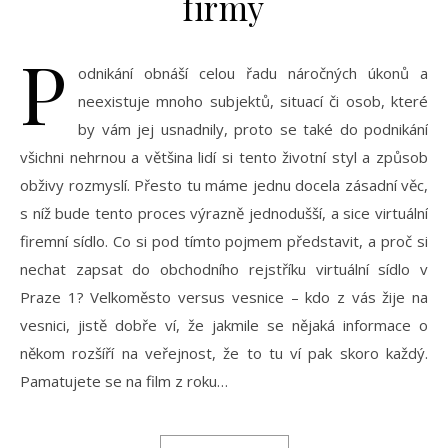
firmy
P
odnikání obnáší celou řadu náročných úkonů a
neexistuje mnoho subjektů, situací či osob, které
by vám jej usnadnily, proto se také do podnikání
všichni nehrnou a většina lidí si tento životní styl a způsob
obživy rozmyslí. Přesto tu máme jednu docela zásadní věc,
s níž bude tento proces výrazně jednodušší, a sice virtuální
firemní sídlo. Co si pod tímto pojmem představit, a proč si
nechat zapsat do obchodního rejstříku virtuální sídlo v
Praze 1? Velkoměsto versus vesnice – kdo z vás žije na
vesnici, jistě dobře ví, že jakmile se nějaká informace o
někom rozšíří na veřejnost, že to tu ví pak skoro každý.
Pamatujete se na film z roku…