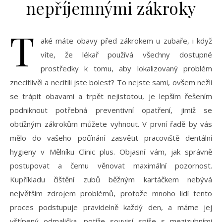
nepříjemnými zákroky
T
aké máte obavy před zákrokem u zubaře, i když
víte, že lékař používá všechny dostupné
prostředky k tomu, aby lokalizovaný problém
znecitlivěl a necítili jste bolest? To nejste sami, ovšem nežli
se trápit obavami a trpět nejistotou, je lepším řešením
podniknout potřebná preventivní opatření, jimiž se
obtížným zákrokům můžete vyhnout. V první řadě by vás
mělo do vašeho počínání zasvětit pracoviště dentální
hygieny v Mělníku Clinic plus. Objasní vám, jak správně
postupovat a čemu věnovat maximální pozornost.
Kupříkladu čištění zubů běžným kartáčkem nebývá
největším zdrojem problémů, protože mnoho lidí tento
proces podstupuje pravidelně každý den, a máme jej
vštípený odmalička, potíže souvisí spíše s mezizubními