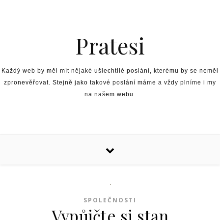
Skip to content
Pratesi
Každý web by měl mít nějaké ušlechtilé poslání, kterému by se neměl
zpronevěřovat. Stejně jako takové poslání máme a vždy plníme i my
na našem webu.
SPOLEČNOSTI
Vypůjčte si stan