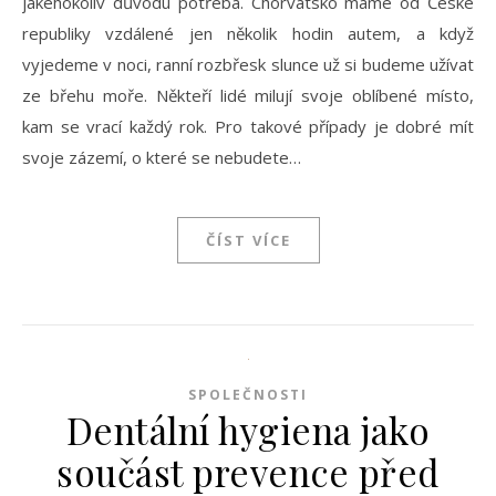
jakéhokoliv důvodu potřeba. Chorvatsko máme od České
republiky vzdálené jen několik hodin autem, a když
vyjedeme v noci, ranní rozbřesk slunce už si budeme užívat
ze břehu moře. Někteří lidé milují svoje oblíbené místo,
kam se vrací každý rok. Pro takové případy je dobré mít
svoje zázemí, o které se nebudete…
ČÍST VÍCE
SPOLEČNOSTI
Dentální hygiena jako
součást prevence před