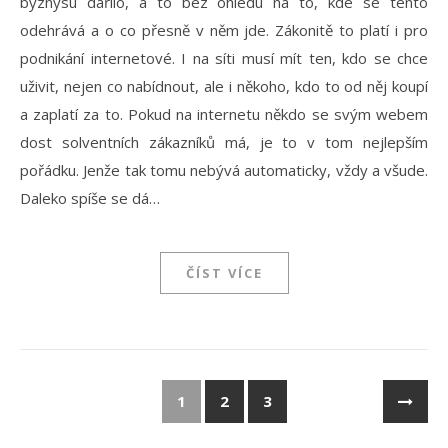
byznysu dařilo, a to bez ohledu na to, kde se tento
odehrává a o co přesně v něm jde. Zákonitě to platí i pro
podnikání internetové. I na síti musí mít ten, kdo se chce
uživit, nejen co nabídnout, ale i někoho, kdo to od něj koupí
a zaplatí za to. Pokud na internetu někdo se svým webem
dost solventních zákazníků má, je to v tom nejlepším
pořádku. Jenže tak tomu nebývá automaticky, vždy a všude.
Daleko spíše se dá…
ČÍST VÍCE
1
2
3