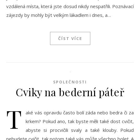
vzdálená místa, která jste dosud nikdy nespatřili. Poznávací
zájezdy by mohly být velkým lákadlem i dnes, a…
ČÍST VÍCE
SPOLEČNOSTI
Cviky na bederní páteř
T
aké vás opravdu často bolí záda nebo bedra či za
krkem? Pokud ano, tak byste měli také dost cvičit,
abyste si procvičili svaly a také klouby. Pokud
nebudete cvičit, tak potom také vás může všechno bolet. A