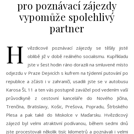
pro poznávací zájezdy
vypomůže spolehlivý
partner
H
vězdicové poznávací zájezdy se těšily jisté
oblibě již v době reálného socialismu. Kupříkladu
jste v šest hodin ráno dorazili na smluvené místo
odjezdu v Praze Dejvicích s kufrem na týdenní putování po
republice a zčásti i v zahraničí, usadili jste se v autobusu
Karosa ŠL 11 a ten vás postupně zavážel pod vedením vaší
průvodkyně z cestovní kanceláře do Nového Jičína,
Trenčína, Bratislavy, Košic, Prešova, Popradu, Štrbského
Plesa a pak také do Miskolce v Maďarsku. Hvězdicový
zájezd byl velmi atraktivní podívanou, během sedmi dnů
jste procestovali několik tisíc kilometrů a poznávali i velmi