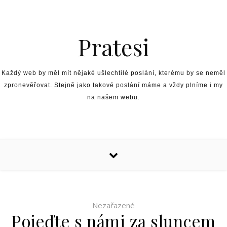
Skip to content
Pratesi
Každý web by měl mít nějaké ušlechtilé poslání, kterému by se neměl
zpronevěřovat. Stejně jako takové poslání máme a vždy plníme i my
na našem webu.
Nezařazené
Pojeďte s námi za sluncem