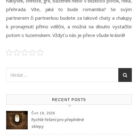
nábytek, ohniště, gril, bazének nebo v blízkosti potok, řeka,
přehrada. Víte, jaká to bude romantika? Se svým
partnerem či partnerkou budete za takové chaty a chalupy
k pronajmutí přímo vděčni, a možná na dlouho vystačíte
potom s tuzemskem. Vždyť u nás je přece všude krásně!
RECENT POSTS
Čvn 19, 2026
Rychlé řešení pro přeplněné
sklepy