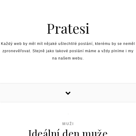
Skip to content
Pratesi
Každý web by měl mít nějaké ušlechtilé poslání, kterému by se neměl
zpronevěřovat. Stejně jako takové poslání máme a vždy plníme i my
na našem webu.
MUŽI
Ideální den muže