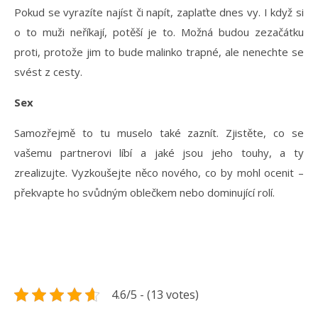
Pokud se vyrazíte najíst či napít, zaplaťte dnes vy. I když si
o to muži neříkají, potěší je to. Možná budou zezačátku
proti, protože jim to bude malinko trapné, ale nenechte se
svést z cesty.
Sex
Samozřejmě to tu muselo také zaznít. Zjistěte, co se
vašemu partnerovi líbí a jaké jsou jeho touhy, a ty
zrealizujte. Vyzkoušejte něco nového, co by mohl ocenit –
překvapte ho svůdným oblečkem nebo dominující rolí.
4.6/5 - (13 votes)