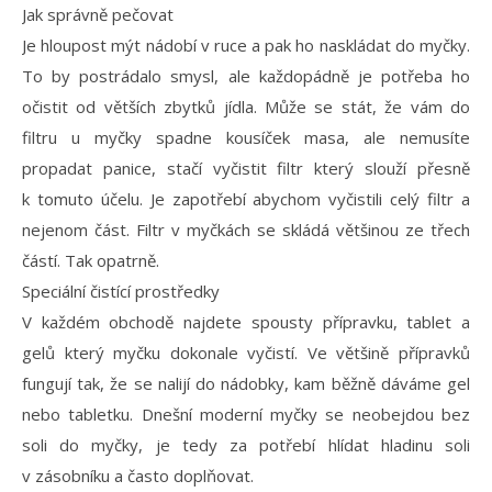
Jak správně pečovat
Je hloupost mýt nádobí v ruce a pak ho naskládat do myčky.
To by postrádalo smysl, ale každopádně je potřeba ho
očistit od větších zbytků jídla. Může se stát, že vám do
filtru u myčky spadne kousíček masa, ale nemusíte
propadat panice, stačí vyčistit filtr který slouží přesně
k tomuto účelu. Je zapotřebí abychom vyčistili celý filtr a
nejenom část. Filtr v myčkách se skládá většinou ze třech
částí. Tak opatrně.
Speciální čistící prostředky
V každém obchodě najdete spousty přípravku, tablet a
gelů který myčku dokonale vyčistí. Ve většině přípravků
fungují tak, že se nalijí do nádobky, kam běžně dáváme gel
nebo tabletku. Dnešní moderní myčky se neobejdou bez
soli do myčky, je tedy za potřebí hlídat hladinu soli
v zásobníku a často doplňovat.