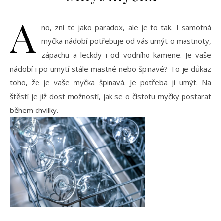
A
no, zní to jako paradox, ale je to tak. I samotná
myčka nádobí potřebuje od vás umýt o mastnoty,
zápachu a leckdy i od vodního kamene. Je vaše
nádobí i po umytí stále mastné nebo špinavé? To je důkaz
toho, že je vaše myčka špinavá. Je potřeba ji umýt. Na
štěstí je již dost možností, jak se o čistotu myčky postarat
během chvilky.