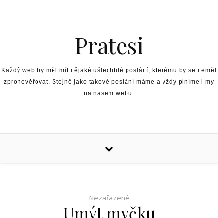
Skip to content
Pratesi
Každý web by měl mít nějaké ušlechtilé poslání, kterému by se neměl
zpronevěřovat. Stejně jako takové poslání máme a vždy plníme i my
na našem webu.
Nezařazené
Umýt myčku