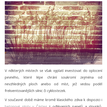
V některých místech se však vyplatí investovat do oplocení
pevného, které lépe chrání soukromí zejména od
nevzhledných ploch anebo od míst, jež vedou podél
frekventovanějších silnic či cyklostezek.
V současné době máme kromě klasického zdiva k dispozici i
betonové ploty v Čáslavi
z odlévaných panelů a sloupků,