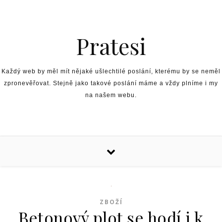
Skip to content
Pratesi
Každý web by měl mít nějaké ušlechtilé poslání, kterému by se neměl
zpronevěřovat. Stejně jako takové poslání máme a vždy plníme i my
na našem webu.
ZBOŽÍ
Betonový plot se hodí i k