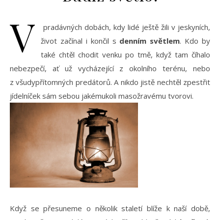
V
pradávných dobách, kdy lidé ještě žili v jeskyních,
život začínal i končil s
denním světlem
. Kdo by
také chtěl chodit venku po tmě, když tam číhalo
nebezpečí, ať už vycházející z okolního terénu, nebo
z všudypřítomných predátorů. A nikdo jistě nechtěl zpestřit
jídelníček sám sebou jakémukoli masožravému tvorovi.
Když se přesuneme o několik staletí blíže k naší době,