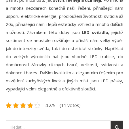
pátrat po možnosti, jak
svítit levněji a účinněji
. Po mnoha
a mnoha nezdarech konečně našli
řešení
, přinášející nám
úsporu elektrické energie, prodloužení životnosti svítidla až
20x, přinášející nám i lepší estetický vzhled a mnoho dalších
možností. Zázrakem této doby jsou
LED svítidla
, jejichž
sortiment se neustále rozšiřuje a přináší nám velký výběr
jak do intenzity světla, tak i do estetické stránky. Například
do velkých výrobních hal jsou vhodné LED trubice, do
domácností žárovky různých tvarů, velikostí, svítivosti a
dokonce i barev. Dalším kvalitním a elegantním řešením pro
osvětlení kuchyňských linek a jiných míst jsou LED pásky,
vypadající velmi elegantně a efektivně sloužící.
4.2/5 - (11 votes)