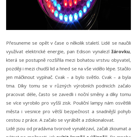
Přesuneme se opět v čase o několik staletí. Lidé se naučili
využívat elektrické energie, pan Edison vynalezl
žárovku
,
která se postupně rozšířila mezi bohatou vrstvu obyvatel,
později i mezi chudší lid a hned se na vše vidělo lépe. Stačilo
jen máčknout vypínač. Cvak – a bylo světlo. Cvak – a byla
tma. Díky tomu se v různých výrobních podnicích začalo
pracovat déle, často se zavedli i noční směny a díky tomu
se více vyrobilo pro vyšší zisk. Pouliční lampy nám osvětlili
města i vesnice pro větší bezpečnost a snadnější pohyb
cestou z práce. A začalo se vyrábět a zdokonalovat.
Lidé jsou od pradávna tvorové vynalézaví, začali zkoumat a