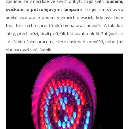
zjistíme, že v noci lidé ve svých příbytcích již svítili
loučemi,
svíčkami a petrolejovými lampami
. To jim umožňovalo
udělat více práce doma i v zimních měsících, kdy byla brzy
tma, bez těchto prostředků by na práci neviděli. A tak tkali
látky, předli přízi, drali peří, šili, háčkovali a pletli. Zabývali se
i dalšími ručními pracemi, které následně zpeněžili, nebo jimi
obohacovali svůj šatník.