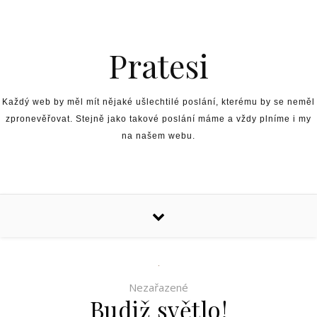
Skip to content
Pratesi
Každý web by měl mít nějaké ušlechtilé poslání, kterému by se neměl
zpronevěřovat. Stejně jako takové poslání máme a vždy plníme i my
na našem webu.
Nezařazené
Budiž světlo!