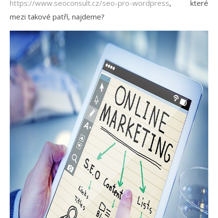
https://www.seoconsult.cz/seo-pro-wordpress
, které
mezi takové patří, najdeme?