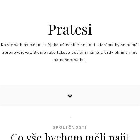
Skip to content
Pratesi
Každý web by měl mít nějaké ušlechtilé poslání, kterému by se neměl
zpronevěřovat. Stejně jako takové poslání máme a vždy plníme i my
na našem webu.
SPOLEČNOSTI
Co vše bychom měli najít