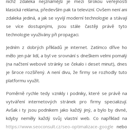
nichž zdaleka nejznámější je mezi širokou veřejností
klasická reklama, především pak ta televizní. Ovšem není ani
zdaleka jediná, a jak se vyvíjí moderní technologie a stávají
se více dostupnými, jsou stále častěji právě tyto
technologie využívány při propagaci.
Jedním z dobrých příkladů je internet. Zatímco dříve ho
mělo jen pár lidí, a byl ve srovnání s dneškem velmi pomalý
(na načtení webové stránky se čekalo i deset minut), dnes
je široce rozšířený. A není divu, že firmy se rozhodly tuto
platformu využít.
Poměrně rychle tedy vznikly i podniky, které se právě na
vytváření internetových stránek pro firmy specializují.
Avšak i ty jsou podnikem jako každý jiný, a bylo by divné,
kdyby neměly každý svůj vlastní web. Co například na
https://www.seoconsult.cz/seo-optimalizace-google
nebo