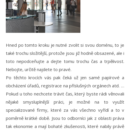
Hned po tomto kroku je nutné zvolit si svou doménu, to je
také trochu složitější, protože jsou již hodně obsazené, ale i
toto nepodceňujte a dejte tomu trochu čas a trpělivost.
Nebojte, určitě najdete to pravé.
Po těchto krocích vás pak čeká už jen samé papírové a
obcházení úřadů, registrace na příslušných orgánech atd. …
Pokud u toho nechcete trávit čas, který byste rádi věnovali
nějaké smysluplnější práci, je možné na to využít
specializované firmy, které za vás všechno vyřídí a to v
poměrně krátké době. Jsou to odborníci jak z oblasti práva
tak ekonomie a mají bohaté zkušenosti, které nabily právě