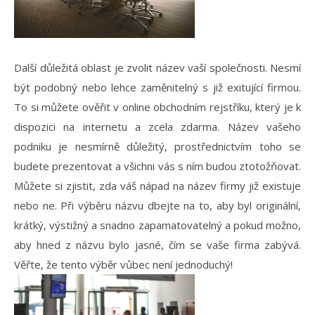
Další důležitá oblast je zvolit název vaší společnosti. Nesmí
být podobný nebo lehce zaměnitelný s již exitující firmou.
To si můžete ověřit v online obchodním rejstříku, který je k
dispozici na internetu a zcela zdarma. Název vašeho
podniku je nesmírně důležitý, prostřednictvím toho se
budete prezentovat a všichni vás s ním budou ztotožňovat.
Můžete si zjistit, zda váš nápad na název firmy již existuje
nebo ne. Při výběru názvu dbejte na to, aby byl originální,
krátký, výstižný a snadno zapamatovatelný a pokud možno,
aby hned z názvu bylo jasné, čím se vaše firma zabývá.
Věřte, že tento výběr vůbec není jednoduchý!