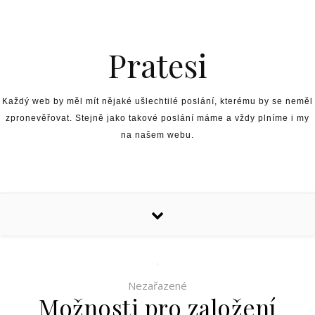
Skip to content
Pratesi
Každý web by měl mít nějaké ušlechtilé poslání, kterému by se neměl
zpronevěřovat. Stejně jako takové poslání máme a vždy plníme i my
na našem webu.
Nezařazené
Možnosti pro založení